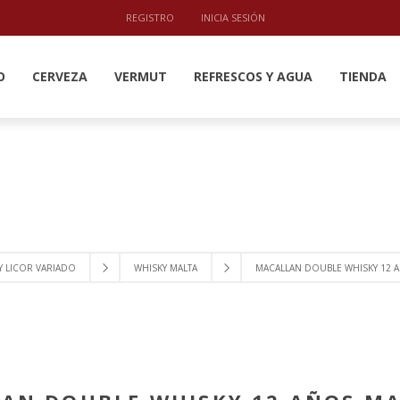
REGISTRO
INICIA SESIÓN
O
CERVEZA
VERMUT
REFRESCOS Y AGUA
TIENDA
Y LICOR VARIADO
WHISKY MALTA
MACALLAN DOUBLE WHISKY 12 A