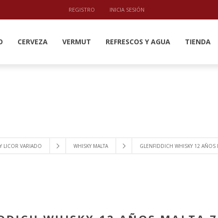
REGISTRO
INICIA SESIÓN
O
CERVEZA
VERMUT
REFRESCOS Y AGUA
TIENDA
Y LICOR VARIADO
WHISKY MALTA
GLENFIDDICH WHISKY 12 AÑOS M