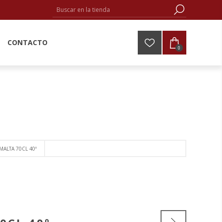
CONTACTO
0
ALTA 70CL 40º