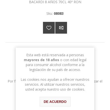
BACARDI 8 AÑOS 70CL 40º RON
Sku:
08083
26,20 € con IVA
Esta web está reservada a personas
mayores de 18 años
o con edad legal
para consumir alcohol conforme a la
legislación de su país de acceso.
Las cookies nos ayudan a ofrecer nuestros
Por favor, selecciona la dirección a la que quieres realizar el
servicios. Al utilizar nuestros servicios,
envío
usted acepta nuestro uso de cookies.
DE ACUERDO